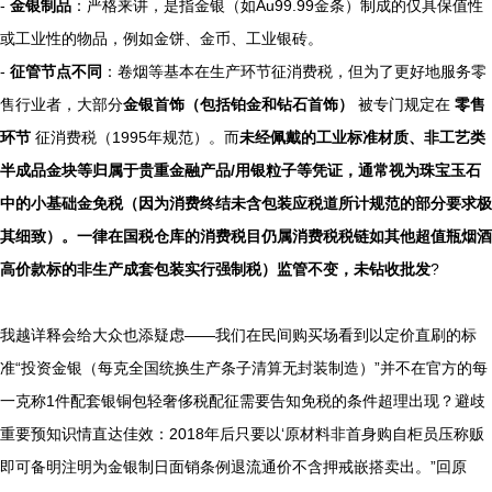
-
金银制品
：严格来讲，是指金银（如Au99.99金条）制成的仅具保值性
或工业性的物品，例如金饼、金币、工业银砖。
-
征管节点不同
：卷烟等基本在生产环节征消费税，但为了更好地服务零
售行业者，大部分
金银首饰（包括铂金和钻石首饰）
被专门规定在
零售
环节
征消费税（1995年规范）。而
未经佩戴的工业标准材质、非工艺类
半成品金块等归属于贵重金融产品/用银粒子等凭证，通常视为珠宝玉石
中的小基础金免税（因为消费终结未含包装应税道所计规范的部分要求极
其细致）。一律在国税仓库的消费税目仍属消费税税链如其他超值瓶烟酒
高价款标的非生产成套包装实行强制税）监管不变，未钻收批发
?
我越详释会给大众也添疑虑——我们在民间购买场看到以定价直刷的标
准“投资金银（每克全国统换生产条子清算无封装制造）”并不在官方的每
一克称1件配套银铜包轻奢侈税配征需要告知免税的条件超理出现？避歧
重要预知识情直达佳效：2018年后只要以‘原材料非首身购自柜员压称贩
即可备明注明为金银制日面销条例退流通价不含押戒嵌搭卖出。”回原