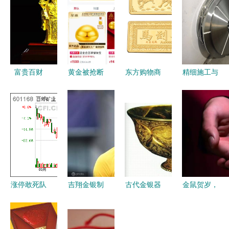
富贵百财
黄金被抢断
东方购物商
精细施工与
江西小型工
货,快手正
城 天宝龙
可靠配材
艺品的财富
式布局自营
凤推出高品
上海保温铝
与祝福
电商
德“马到功
皮与保温不
成”精致健
锈钢扎带的
康福利品牌
专业选择
投资金条
（20g）点
涨停敢死队
吉翔金银制
古代金银器
金鼠贺岁，
燃金银品鉴
火线拼入27
品销售深度
有哪些制作
典藏臻品
赏初心
只强势股，
解析 品质
工艺
中国黄金