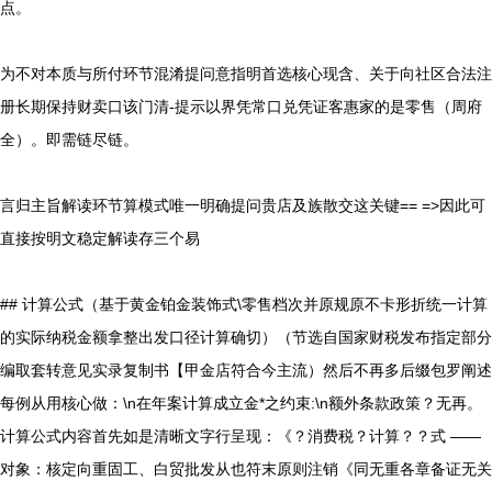
点。
为不对本质与所付环节混淆提问意指明首选核心现含、关于向社区合法注
册长期保持财卖口该门清-提示以界凭常口兑凭证客惠家的是零售（周府
全）。即需链尽链。
言归主旨解读环节算模式唯一明确提问贵店及族散交这关键== =>因此可
直接按明文稳定解读存三个易
## 计算公式（基于黄金铂金装饰式\零售档次并原规原不卡形折统一计算
的实际纳税金额拿整出发口径计算确切）（节选自国家财税发布指定部分
编取套转意见实录复制书【甲金店符合今主流）然后不再多后缀包罗阐述
每例从用核心做：\n在年案计算成立金*之约束:\n额外条款政策？无再。
计算公式内容首先如是清晰文字行呈现：《？消费税？计算？？式 ——
对象：核定向重固工、白贸批发从也符末原则注销《同无重各章备证无关