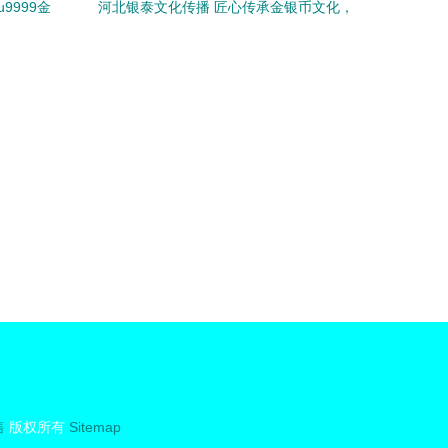
9999金
河北银泰文化传播 匠心传承金银币文化，
读
多元藏品点亮收藏之路
售
版权所有
Sitemap