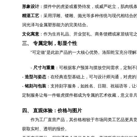
形象设计
：摆件中的虎姿或蓄势待发，或威严屹立，肌肉线
精湛工艺
：采用浮雕、镂雕、抛光等多种传统与现代相结合
润光泽与金属塑形能力的完美结合。
文化寓意
：作为生肖礼品、开业贺礼、商务馈赠或家居镇宅
三、 专属定制，彰显个性
“可定做”是此款产品的一大核心优势。洛阳乾宝充分理
-
尺寸与重量
：可根据客户预算与摆放空间需求，定制不
-
造型与姿态
：在经典造型基础上，可与设计师沟通，对虎的
-
铭刻与包装
：支持刻字服务，如姓名、日期、祝福语等，让
定制服务让每一件银虎摆件都成为专属的艺术收藏，意义非
四、 直观体验：价格与图片
作为工厂直营产品，其价格相较于市场同类工艺品更具
获取实时、透明的报价。