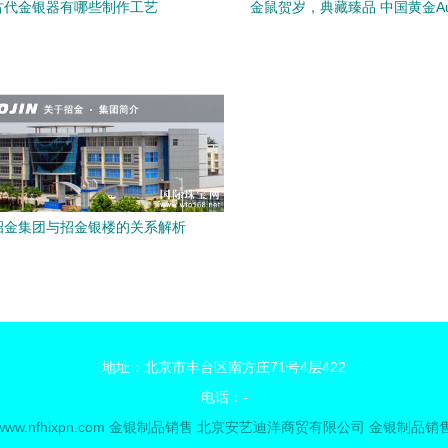
古代金银器有哪些制作工艺
金鼠贺岁，典藏臻品 中国黄金Au
鼠贺岁金条200g深度解
招金集团与招金银楼的关系解析
地址：北京市丰台区南方庄71号4层422
电话：-
www.nfhixpn.com
金银制品销售
北京安艺迪洋商贸有限公司
金银制品销