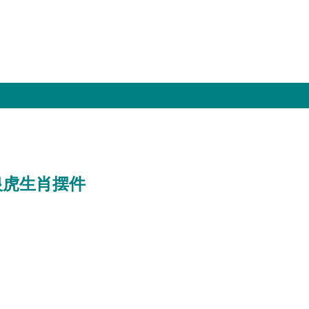
银虎生肖摆件